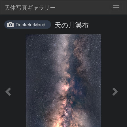
天体写真ギャラリー
Togg
navig
天の川瀑布
DunkelerMond