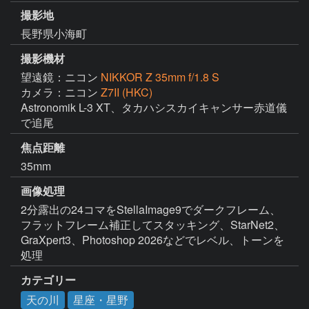
撮影地
長野県小海町
撮影機材
望遠鏡：ニコン
NIKKOR Z 35mm f/1.8 S
カメラ：ニコン
Z7II (HKC)
Astronomik L-3 XT、タカハシスカイキャンサー赤道儀
で追尾
焦点距離
35mm
画像処理
2分露出の24コマをStellaImage9でダークフレーム、
フラットフレーム補正してスタッキング、StarNet2、
GraXpert3、Photoshop 2026などでレベル、トーンを
処理
カテゴリー
天の川
星座・星野