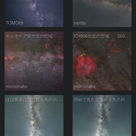
TOMO88
nardis
カシオペア座付近の空域 260720
IC1396付近の空域 260720
momonako
momonako
ほぼ垂直に立ち昇る天の川銀河
渋峠で見た立ち昇る天の川銀河