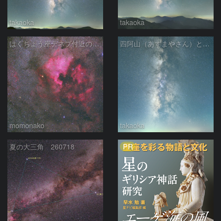
takaoka
takaoka
はくちょう座デネブ付近の空域 260720
四阿山（あずまやさん）と立ち昇る夏の銀河
momonako
takaoka
PR
夏の大三角 260718