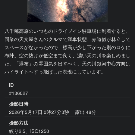
八千穂高原のいつものドライブイン駐車場に到着すると、
同業の天文屋さんのクルマで満車状態、赤道儀が林立して
スペースがなかったので、標高が少し下がった別のロケに
布陣。空の抜けが低空まで良く、濃い天の川を楽しめまし
た。「瀑布」の雰囲気を出すべく、天の川銀河中心方向は
ハイライトへすっ飛ばした表現にしています。
ID
#136027
撮影日時
2026年5月17日 0時27分3秒
露出 48分
撮影方法
絞り2.5、ISO1250