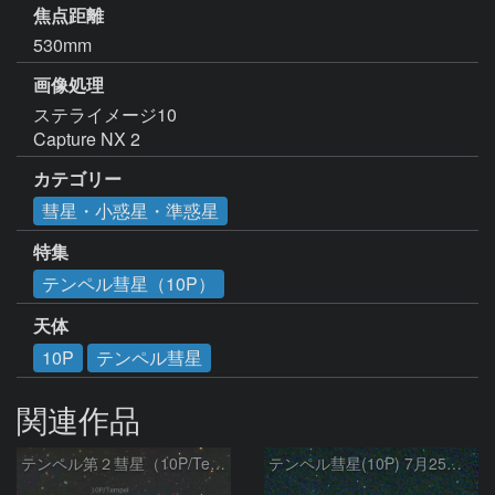
焦点距離
530mm
画像処理
ステライメージ10

Capture NX 2
カテゴリー
彗星・小惑星・準惑星
特集
テンペル彗星（10P）
天体
10P
テンペル彗星
関連作品
テンペル第２彗星（10P/Tempel）8/5
テンペル彗星(10P) 7月25日 Seestar50