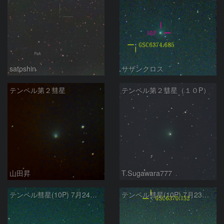
satoshin
サザンクロス
テンペル第２彗星
テンペル第２彗星（１０P）
山田昇
T.Sugawara777
テンペル彗星(10P) 7月24日 Seestar50
テンペル彗星(10P) 7月23日 Seestar50