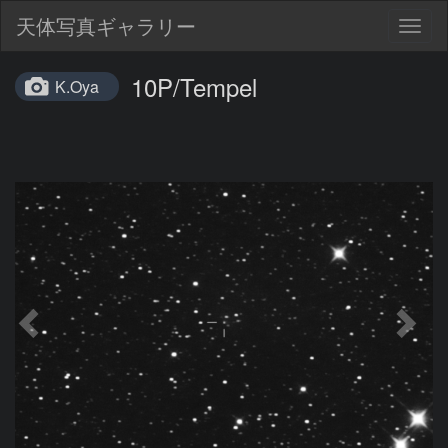
天体写真ギャラリー
Togg
navig
10P/Tempel
K.Oya