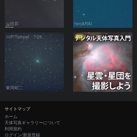
山田昇
hiroARAI
PR
10P/Tempel 7/25
東岡昭二
サイトマップ
ホーム
天体写真ギャラリーについて
利用規約
ログイン/新規登録