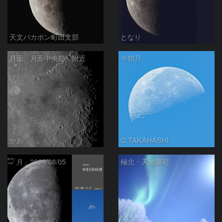
天文バカボン町田支部
となり
月面「月面中央部」附近
今朝月
かあ
O.TAKAHASHI
「月」2026/08/05
極北・天地輝彩