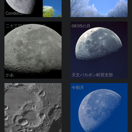
Condor57
駒沢 満晴
二十三日月(月齢21.4)
08/05の月
かあ
天文バカボン町田支部
Moon 2026-08-04
今朝月