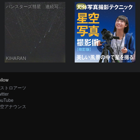
PR
パンスターズ彗星 連続写真 再処理
KIHARAN
llow
ストロアーツ
itter
ouTube
空アナウンス