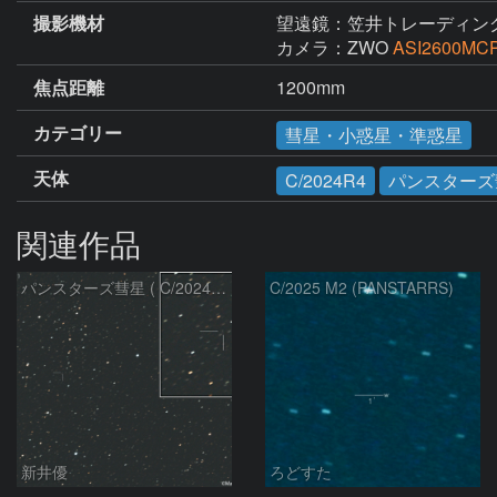
撮影機材
望遠鏡：笠井トレーディン
カメラ：ZWO
ASI2600MC
焦点距離
1200mm
カテゴリー
彗星・小惑星・準惑星
天体
C/2024R4
パンスターズ
関連作品
パンスターズ彗星 ( C/2024R4 )：2026/07/27
C/2025 M2 (PANSTARRS)
新井優
ろどすた