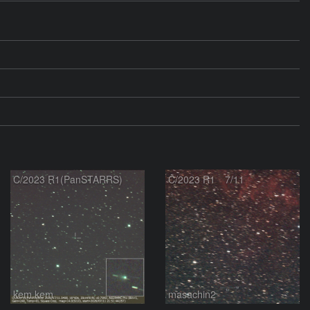
C/2023 R1(PanSTARRS)
C/2023 R1 7/11
kem.kem
masachin2