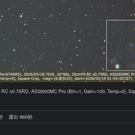
RC x0.75RD, ASI2600MC Pro (Bin=1, Gain=100, Temp=0), Squ
2秒
露出 960秒