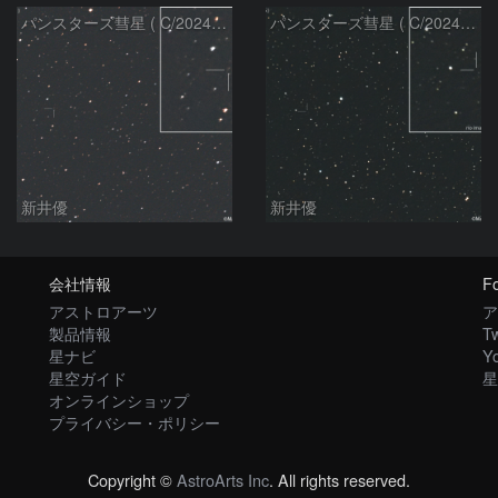
パンスターズ彗星 ( C/2024R4 )：2026/06/28
パンスターズ彗星 ( C/2024G4 )の予報位置：2026/06/23
新井優
新井優
会社情報
Fo
アストロアーツ
ア
製品情報
Tw
星ナビ
Y
星空ガイド
星
オンラインショップ
プライバシー・ポリシー
Copyright ©
AstroArts Inc
. All rights reserved.