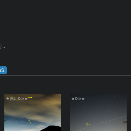
す。
SS
★低いISS★
★ISS★