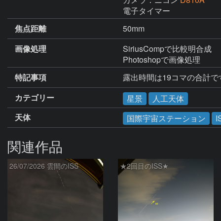
電子タイマー
焦点距離
50mm
画像処理
SiriusCompで比較明合成

Photoshopで画像処理
特記事項
露出時間は19コマの合計で
カテゴリー
星景
人工天体
天体
国際宇宙ステーション
I
関連作品
26/07/2026 雲間のISS
★2回目のISS★