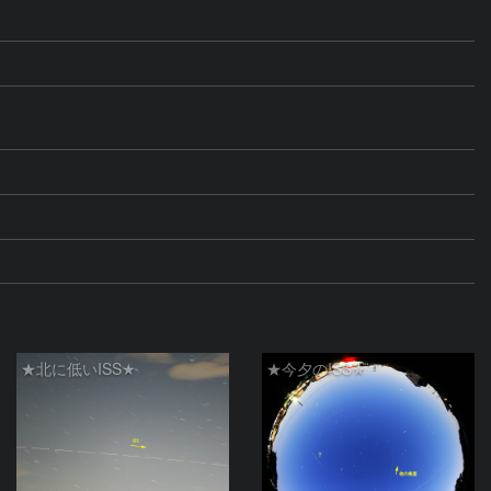
★北に低いISS★
★今夕のISS★