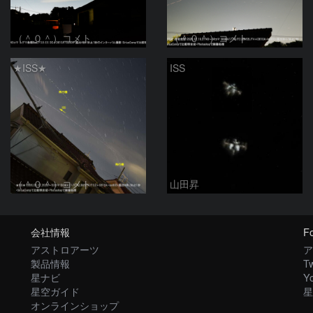
（＾０＾）コメト
（＾０＾）コメト
★ISS★
ISS
（＾０＾）コメト
山田昇
会社情報
Fo
アストロアーツ
ア
製品情報
Tw
星ナビ
Y
星空ガイド
星
オンラインショップ