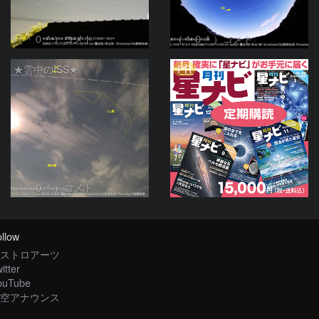
（＾０＾）コメト
（＾０＾）コメト
PR
★雲中のISS★
（＾０＾）コメト
llow
ストロアーツ
itter
ouTube
空アナウンス