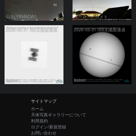
山大(YAMADAI)
（＾０＾）コメト
2026-05-31 ISS太陽面通過
2026-05-31 ISS太陽面通過
ikeken
ikeken
サイトマップ
ホーム
天体写真ギャラリーについて
利用規約
ログイン/新規登録
お問い合わせ