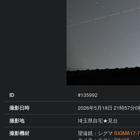
ID
#135992
撮影日時
2026年5月18日 21時57分
撮影地
埼玉県自宅★見台
撮影機材
望遠鏡：シグマ
SIGMA17-7
カメラ：ニコン
D810A