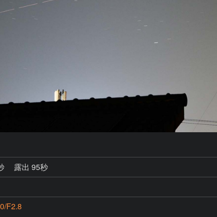
0秒
露出 95秒
0/F2.8