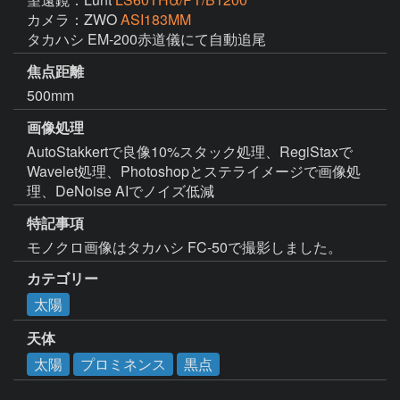
カメラ：ZWO
ASI183MM
タカハシ EM-200赤道儀にて自動追尾
焦点距離
500mm
画像処理
AutoStakkertで良像10%スタック処理、RegiStaxで
Wavelet処理、Photoshopとステライメージで画像処
理、DeNoise AIでノイズ低減
特記事項
モノクロ画像はタカハシ FC-50で撮影しました。
カテゴリー
太陽
天体
太陽
プロミネンス
黒点