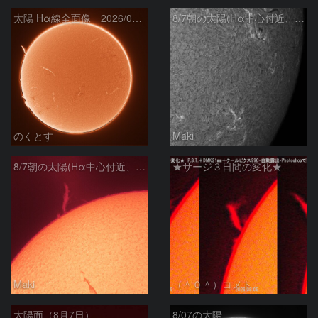
太陽 Hα線全面像 2026/08/07
8/7朝の太陽(Hα中心付近、4498、4502付近)
のくとす
Maki
8/7朝の太陽(Hα中心付近、プロミネンス)
★サージ３日間の変化★
Maki
（＾０＾）コメト
太陽面（8月7日）
8/07の太陽