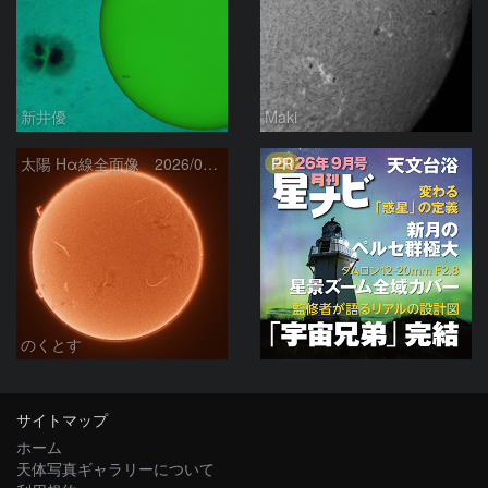
新井優
Maki
PR
太陽 Hα線全面像 2026/08/06
のくとす
サイトマップ
ホーム
天体写真ギャラリーについて