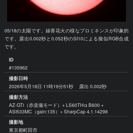
05/18の太陽です。線香花火の様なプロミネンスが印象的
です。露出0.002秒と0.052秒のSI10による擬似RGB合成
です。
ID
#135962
撮影日時
2026年5月18日 11時19分51秒
露出 0.002秒
撮影方法
AZ-GTi（赤道儀モード）+ LS60THα B600 +
ASI533MC（gain:135）+ SharpCap 4.1.14298
撮影地
東京都町田市