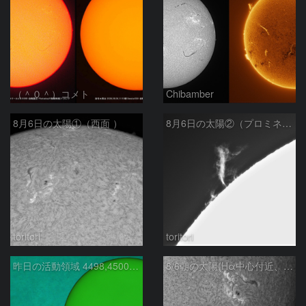
（＾０＾）コメト
Chibamber
8月6日の太陽①（西面 ）
8月6日の太陽②（プロミネン北東縁 ）
toritori
toritori
昨日の活動領域 4498,4500：2026/08/05
8/6朝の太陽(Hα中心付近、4498、4502付近)