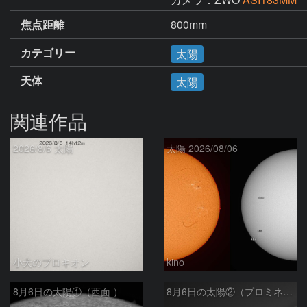
焦点距離
800mm
カテゴリー
太陽
天体
太陽
関連作品
2026/8/6 太陽
太陽 2026/08/06
小犬のプロキオン
kino
8月6日の太陽①（西面 ）
8月6日の太陽②（プロミネン北東縁 ）