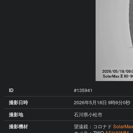
ID
#135941
撮影日時
2026年5月18日 9時6分0秒
撮影地
石川県小松市
撮影機材
望遠鏡：コロナド
SolarM
カメラ：ZWO
ASI183MM