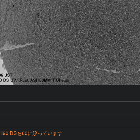
axⅡ90 DSを60に絞っています