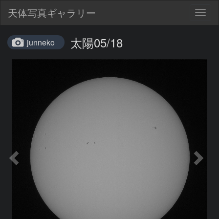
天体写真ギャラリー
Togg
navig
太陽05/18
junneko