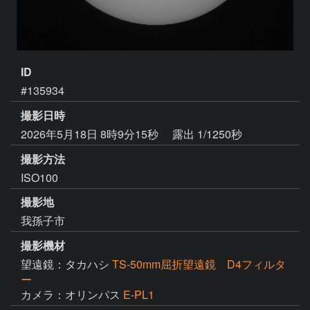
ID
#135934
撮影日時
2026年5月18日 8時9分15秒
露出 1/1250秒
撮影方法
ISO100
撮影地
我孫子市
撮影機材
望遠鏡：タカハシ
TS-50mm屈折望遠鏡 D4フィルタ
ー
カメラ：オリンパス
E-PL1