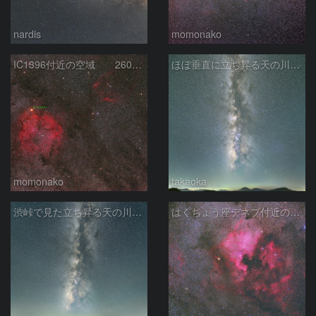
nardis
momonako
IC1396付近の空域 260720
ほぼ垂直に立ち昇る天の川銀河
momonako
takaoka
渋峠で見た立ち昇る天の川銀河
はくちょう座デネブ付近の空域 260720