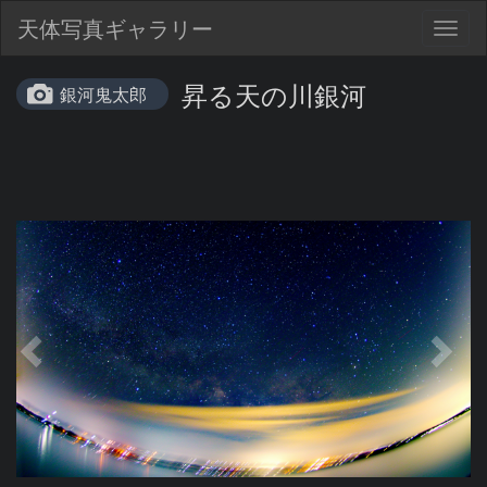
天体写真ギャラリー
Togg
navig
昇る天の川銀河
銀河鬼太郎