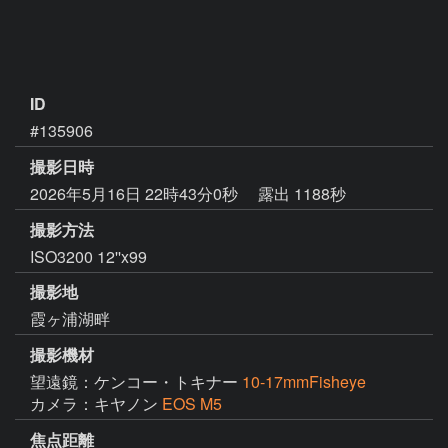
ID
#135906
撮影日時
2026年5月16日 22時43分0秒
露出 1188秒
撮影方法
ISO3200 12''x99
撮影地
霞ヶ浦湖畔
撮影機材
望遠鏡：ケンコー・トキナー
10-17mmFisheye
カメラ：キヤノン
EOS M5
焦点距離