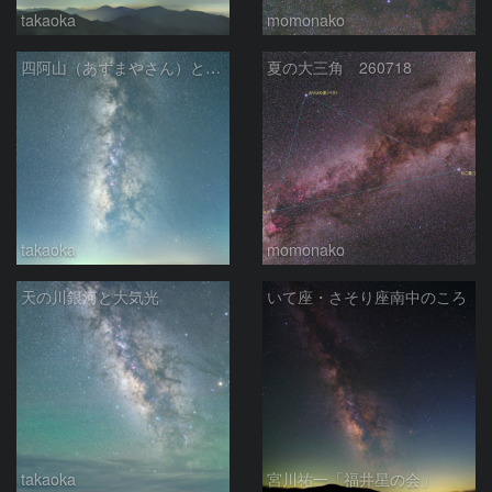
takaoka
momonako
四阿山（あずまやさん）と立ち昇る夏の銀河
夏の大三角 260718
takaoka
momonako
天の川銀河と大気光
いて座・さそり座南中のころ
takaoka
宮川祐一「福井星の会」