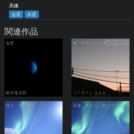
天体
金星
木星
関連作品
金星
★」金星の入り★
銀河鬼太郎
（＾０＾）コメト
極北・天地輝彩
氷瀑、氷柱上に舞うオーロラ