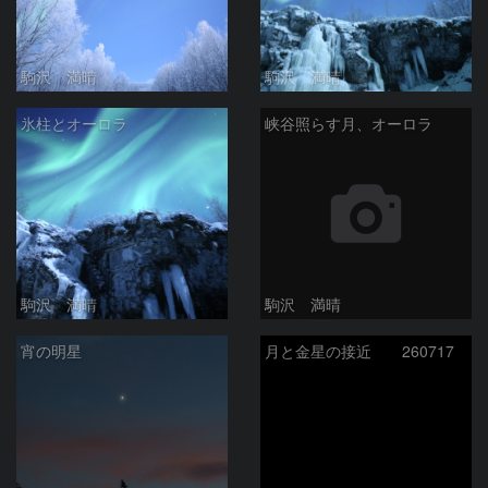
駒沢 満晴
駒沢 満晴
氷柱とオーロラ
峡谷照らす月、オーロラ
駒沢 満晴
駒沢 満晴
宵の明星
月と金星の接近 260717