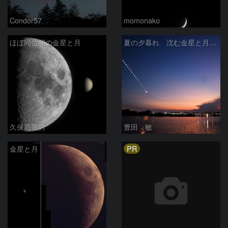
Condor57
momonako
ほぼ同位相の金星と月
夏の夕暮れ 沈む金星と月 2026/7/20
久保庭敦男
豊田 敏
PR
金星と月