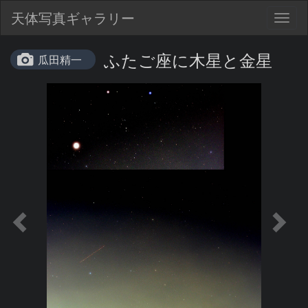
天体写真ギャラリー
Togg
navig
ふたご座に木星と金星
瓜田精一