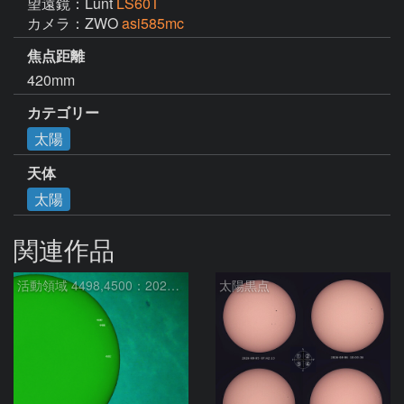
望遠鏡：Lunt
LS60T
カメラ：ZWO
asi585mc
焦点距離
420mm
カテゴリー
太陽
天体
太陽
関連作品
活動領域 4498,4500：2026/08/08
太陽黒点