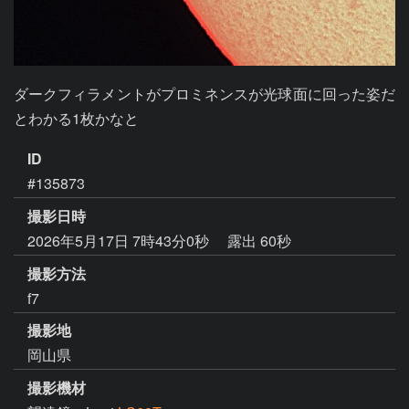
ダークフィラメントがプロミネンスが光球面に回った姿だ
ID
#135873
撮影日時
2026年5月17日 7時43分0秒
露出 60秒
撮影方法
f7
撮影地
岡山県
撮影機材