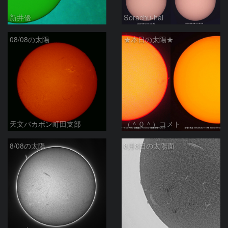
新井優
Sorachu-hai
08/08の太陽
★本日の太陽★
天文バカボン町田支部
（＾０＾）コメト
8/08の太陽
8月8日の太陽面