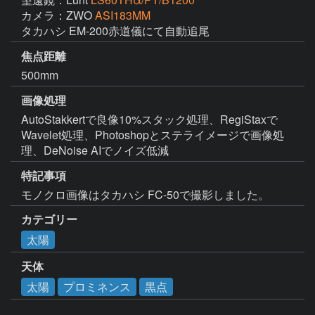
カメラ：ZWO
ASI183MM
タカハシ EM-200赤道儀にて自動追尾
焦点距離
500mm
画像処理
AutoStakkertで良像10%スタック処理、RegiStaxで
Wavelet処理、Photoshopとステライメージで画像処
理、DeNoise AIでノイズ低減
特記事項
モノクロ画像はタカハシ FC-50で撮影しました。
カテゴリー
太陽
天体
太陽
プロミネンス
黒点