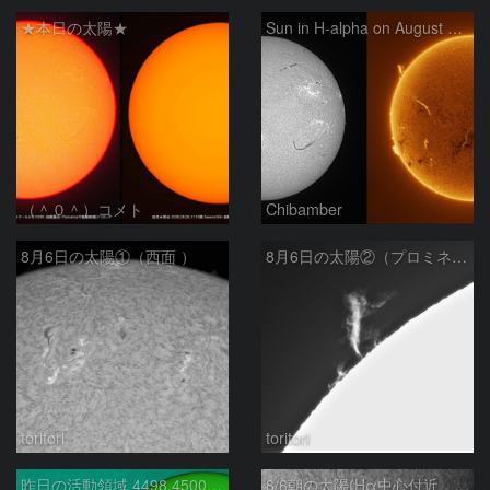
★本日の太陽★
Sun in H-alpha on August 6, 2026
（＾０＾）コメト
Chibamber
8月6日の太陽①（西面 ）
8月6日の太陽②（プロミネン北東縁 ）
toritori
toritori
昨日の活動領域 4498,4500：2026/08/05
8/6朝の太陽(Hα中心付近、4498、4502付近)