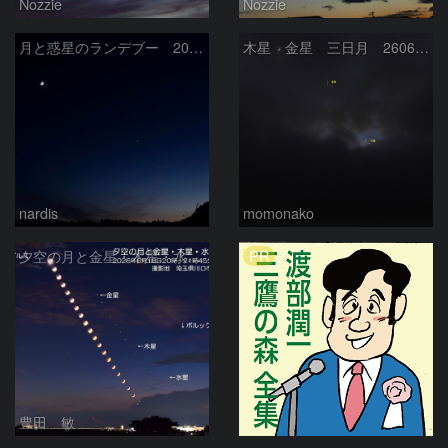
Nozzie
Nozzie
月と惑星のランデブー 2026/06/19
木星 金星 三日月 260618
nardis
momonako
PR
夕空の月と金星・木星・水星の接近 2026/6/18
豊田 敏