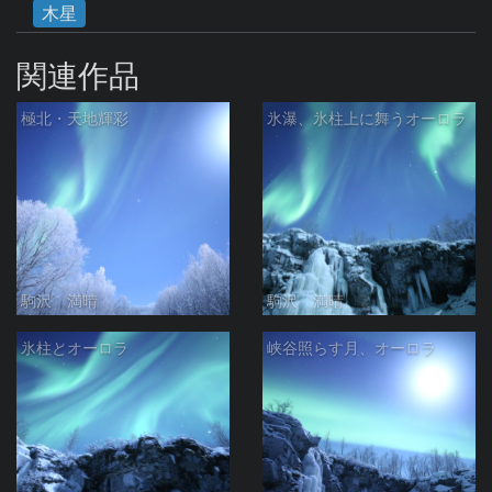
木星
関連作品
極北・天地輝彩
氷瀑、氷柱上に舞うオーロラ
駒沢 満晴
駒沢 満晴
氷柱とオーロラ
峡谷照らす月、オーロラ