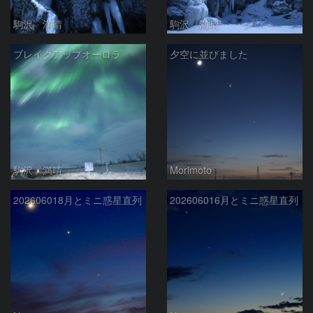
駒沢 満晴
駒沢 満晴
ブレイクアップオーロラ
夕空に並びました
駒沢 満晴
Morimoto
202606018月とミニ惑星直列
202606016月とミニ惑星直列