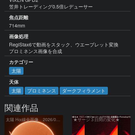
笠井トレーディング0.5倍レデューサー
焦点距離
714mm
画像処理
RegiStax6で動画をスタック、ウエーブレット変換

プロミネンス画像を合成
カテゴリー
太陽
天体
太陽
プロミネンス
ダークフィラメント
関連作品
太陽 Hα線全面像 2026/08/07
★サージ３日間の変化★