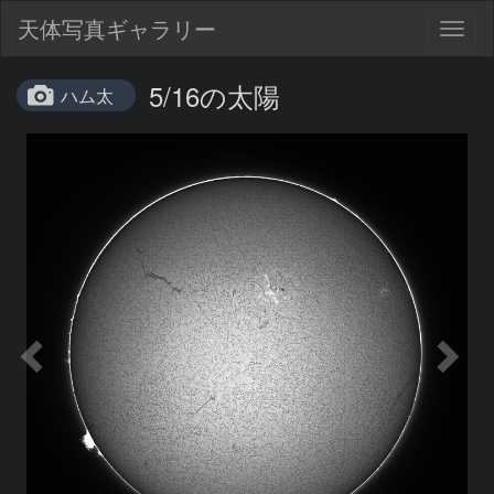
天体写真ギャラリー
Togg
navig
5/16の太陽
ハム太