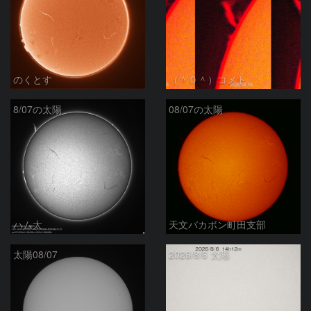
のくとす
（＾０＾）コメト
8/07の太陽
08/07の太陽
ハム太
天文バカボン町田支部
太陽08/07
2026/8/6 太陽