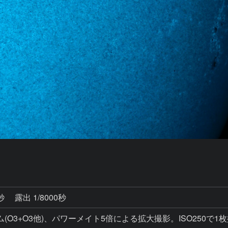
0秒
露出 1/8000秒
O3+O3他)、パワーメイト5倍による拡大撮影。ISO250で