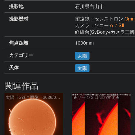
撮影地
石川県白山市
撮影機材
望遠鏡：セレストロン
Omn
カメラ：ソニー
α７SⅡ
経緯台(SvBony+カメラ三脚
焦点距離
1000mm
カテゴリー
太陽
天体
太陽
関連作品
太陽 Hα線全面像 2026/08/07
★サージ３日間の変化★