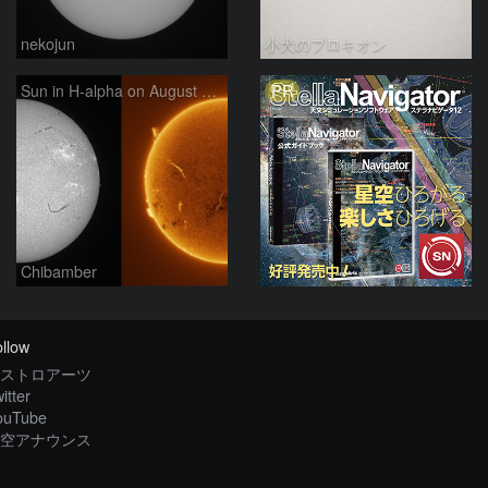
nekojun
小犬のプロキオン
PR
Sun in H-alpha on August 6, 2026
Chibamber
llow
ストロアーツ
itter
ouTube
空アナウンス