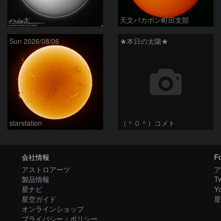
ハム太
天文バカボン町田支部
Sun 2026/08/06
★本日の太陽★
starstation
（＾０＾）コメト
会社情報
Fo
アストロアーツ
ア
製品情報
Tw
星ナビ
Y
星空ガイド
星
オンラインショップ
プライバシー・ポリシー