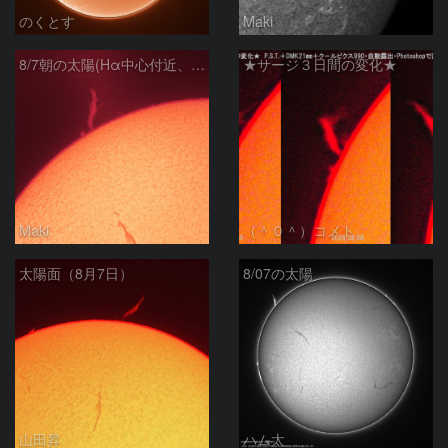
のくとす
Maki
8/7朝の太陽(Hα中心付近、プロミネンス)
★サージ３日間の変化★
Maki
（＾０＾）コメト
太陽面（8月7日）
8/07の太陽
山田昇
ハム太