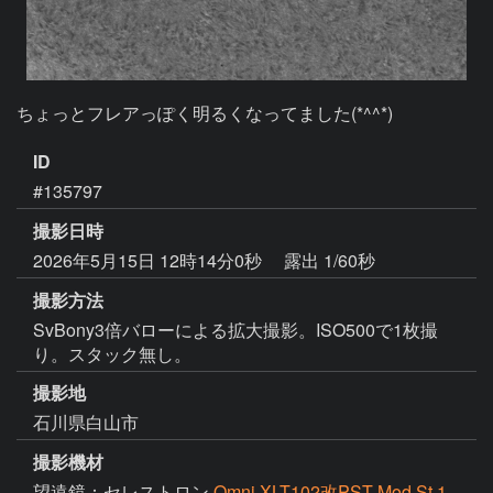
ちょっとフレアっぽく明るくなってました(*^^*)
ID
#135797
撮影日時
2026年5月15日 12時14分0秒
露出 1/60秒
撮影方法
SvBony3倍バローによる拡大撮影。ISO500で1枚撮
り。スタック無し。
撮影地
石川県白山市
撮影機材
望遠鏡：セレストロン
Omni XLT102改PST-Mod St.1