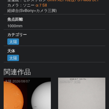
カメラ：ソニー
α７SⅡ
経緯台(SvBony+カメラ三脚)
焦点距離
1000mm
カテゴリー
太陽
天体
太陽
関連作品
太陽 2026/08/07
2026/8/7 太陽