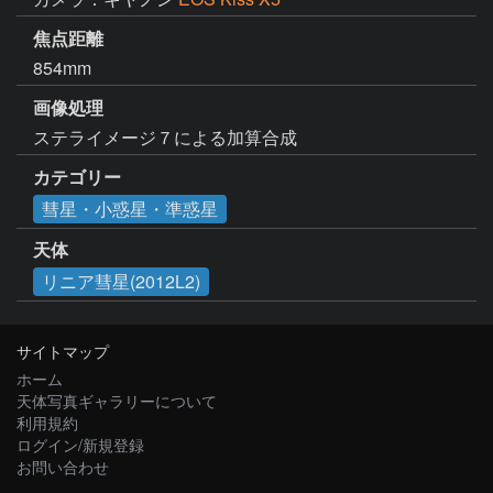
焦点距離
854mm
画像処理
ステライメージ７による加算合成
カテゴリー
彗星・小惑星・準惑星
天体
リニア彗星(2012L2)
サイトマップ
ホーム
天体写真ギャラリーについて
利用規約
ログイン/新規登録
お問い合わせ