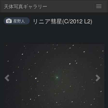
天体写真ギャラリー
Togg
navig
リニア彗星(C/2012 L2)
星野人