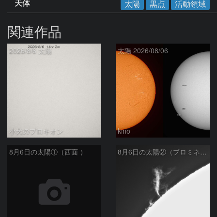
天体
太陽
黒点
活動領域
関連作品
2026/8/6 太陽
太陽 2026/08/06
小犬のプロキオン
kino
8月6日の太陽①（西面 ）
8月6日の太陽②（プロミネン北東縁 ）