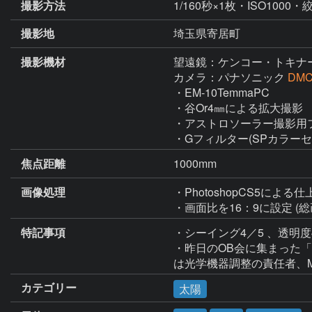
撮影方法
1/160秒×1枚・ISO1000・絞
撮影地
埼玉県寄居町
撮影機材
望遠鏡：ケンコー・トキナ
カメラ：パナソニック
DMC
・EM-10TemmaPC

・谷Or4㎜による拡大撮影

・アストロソーラー撮影用フ
・Gフィルター(SPカラーセ
焦点距離
1000mm
画像処理
・PhotoshopCS5による仕
・画面比を16：9に設定 
特記事項
・シーイング4／5 、透明度4
・昨日のOB会に集まった「
カテゴリー
太陽