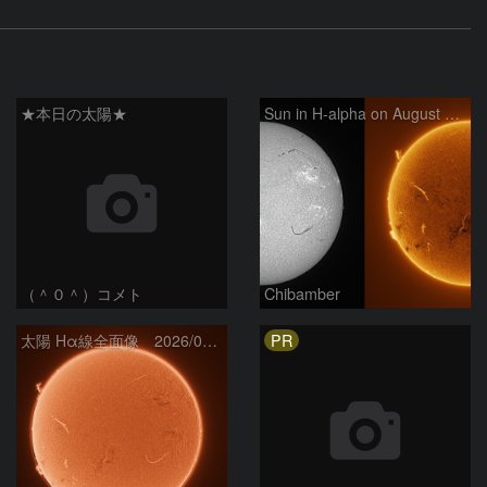
★本日の太陽★
Sun in H-alpha on August 6, 2026
（＾０＾）コメト
Chibamber
PR
太陽 Hα線全面像 2026/08/06