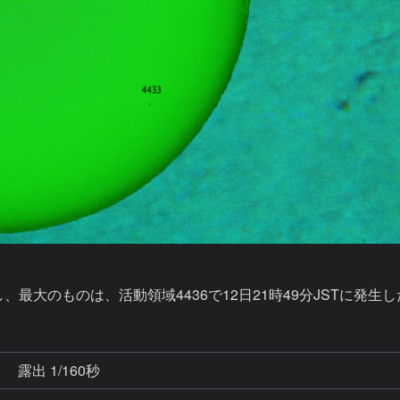
秒
露出 1/160秒