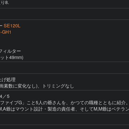
り8.
ー
SE120L
-GH1
ィルター

ット49mm)
上げ処理

(総画素数に変化なし)、トリミングなし
／5

ファイブG」こと5人の爺さんを、かつての職種とともに紹介。K