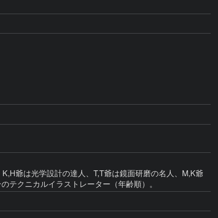
,H爺は光学設計の達人、T,T爺は鏡面研磨の名人、M,K爺