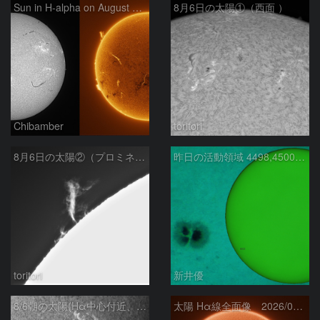
Sun in H-alpha on August 6, 2026
8月6日の太陽①（西面 ）
Chibamber
toritori
8月6日の太陽②（プロミネン北東縁 ）
昨日の活動領域 4498,4500：2026/08/05
toritori
新井優
8/6朝の太陽(Hα中心付近、4498、4502付近)
太陽 Hα線全面像 2026/08/06