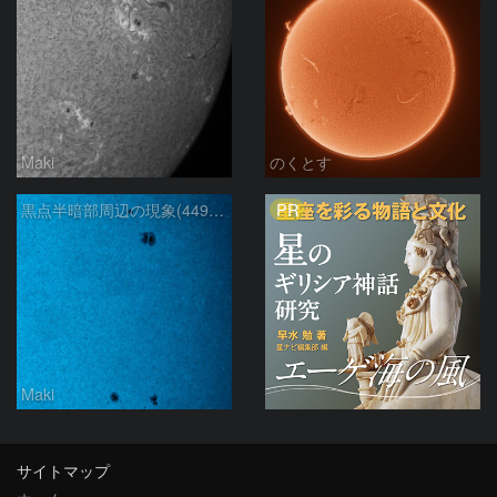
Maki
のくとす
PR
黒点半暗部周辺の現象(4498、4502付近)8/6
Maki
サイトマップ