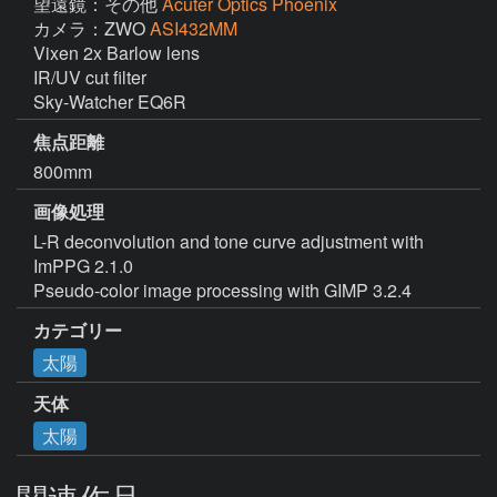
望遠鏡：その他
Acuter Optics Phoenix
カメラ：ZWO
ASI432MM
Vixen 2x Barlow lens

IR/UV cut filter

Sky-Watcher EQ6R
焦点距離
800mm
画像処理
L-R deconvolution and tone curve adjustment with 
ImPPG 2.1.0

Pseudo-color image processing with GIMP 3.2.4
カテゴリー
太陽
天体
太陽