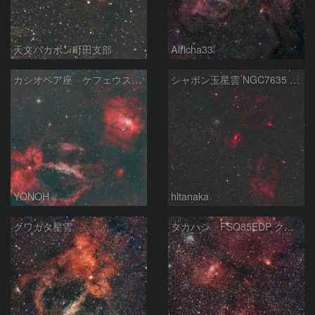
天文バカボン町田支部
Alricha33
カシオペア座 ケフェウス座の境界付近 HOO
シャボン玉星雲 NGC7635 クワガタ星雲 Sh2-157 カシオペア座
YONOH
hltanaka
クワガタ星雲
タカハシ FSQ85EDP クワガタ星雲