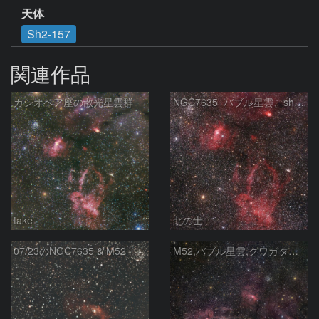
天体
Sh2-157
関連作品
カシオペア座の散光星雲群
NGC7635_バブル星雲、sh2-157_くわがた星雲
take
北の士
07/23のNGC7635 & M52
M52,バブル星雲,クワガタ星雲