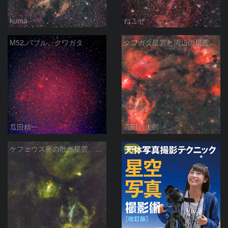
kuma-
ねこぜ
M52,バブル、クワガタ
クワガタ星雲と周辺の星雲星団
瓜田精一
高田浩太郎
PR
ケフェウス座の散光星雲、NGC7635etc