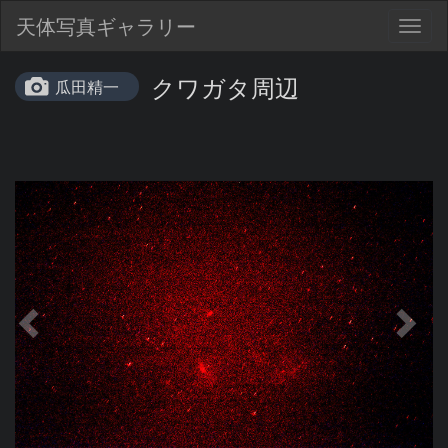
天体写真ギャラリー
Togg
navig
クワガタ周辺
瓜田精一