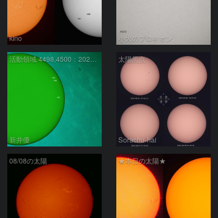
kino
小犬のプロキオン
活動領域 4498,4500：2026/08/08
太陽黒点
新井優
Sorachu-hai
08/08の太陽
★本日の太陽★