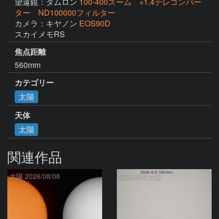
望遠鏡：タムロン
100-400ズーム ×1.4テレコンバー
ター ND100000フィルター
カメラ：キヤノン
EOS90D
スカイメモRS
焦点距離
560mm
カテゴリー
太陽
天体
太陽
関連作品
太陽 2026/08/08
2026/8/8 太陽