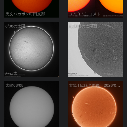
天文バカボン町田支部
（＾０＾）コメト
8/08の太陽
8月8日の太陽面
ハム太
ta-o
太陽08/08
太陽 Hα線全面像 2026/08/08