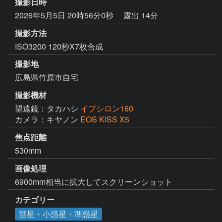
撮影日時
2026年5月5日 20時56分0秒
露出 14分
撮影方法
ISO3200 120秒X7枚合成
撮影地
広島県竹原市自宅
撮影機材
望遠鏡：タカハシ
イプシロン160
カメラ：キヤノン
EOS KISS X5
焦点距離
530mm
画像処理
6900mm相当に拡大してスクリーンショット
カテゴリー
彗星・小惑星・準惑星