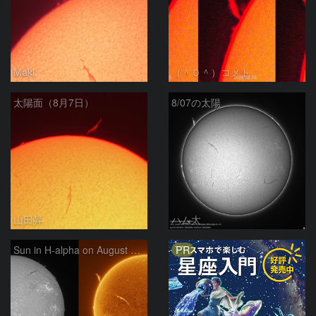
Maki
（＾０＾）コメト
太陽面（8月7日）
8/07の太陽
山田昇
ハム太
PR
Sun in H-alpha on August 7, 2026