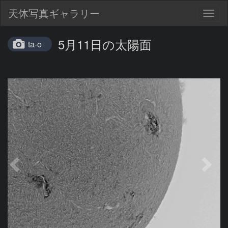
天体写真ギャラリー
Togg
navig
5月11日の太陽面
ta-o