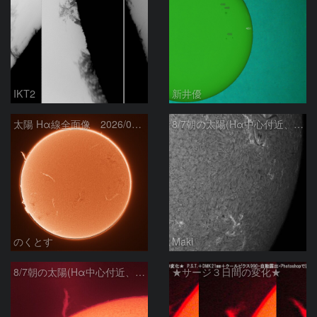
IKT2
新井優
太陽 Hα線全面像 2026/08/07
8/7朝の太陽(Hα中心付近、4498、4502付近)
のくとす
Maki
8/7朝の太陽(Hα中心付近、プロミネンス)
★サージ３日間の変化★