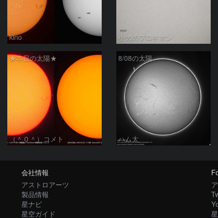
kino
小犬のプロキオン
★本日の太陽★
8/08の太陽
（＾０＾）コメト
ハム太
会社情報
Fo
アストロアーツ
ア
製品情報
Tw
星ナビ
Y
星空ガイド
星