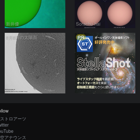
新井優
Sorachu-hai
PR
8月8日の太陽面
ta-o
llow
ストロアーツ
itter
ouTube
空アナウンス