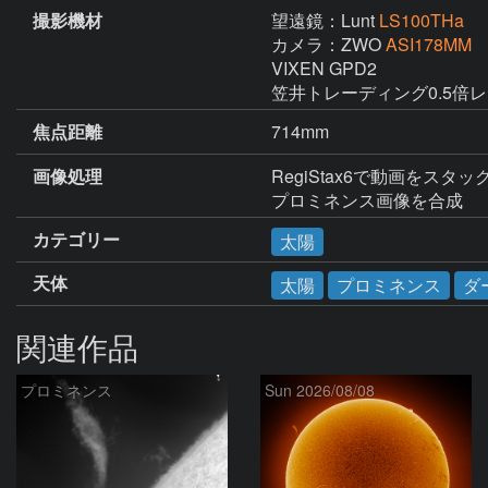
撮影機材
望遠鏡：Lunt
LS100THa
カメラ：ZWO
ASI178MM
VIXEN GPD2

笠井トレーディング0.5倍
焦点距離
714mm
画像処理
RegiStax6で動画をスタ
プロミネンス画像を合成
カテゴリー
太陽
天体
太陽
プロミネンス
ダ
関連作品
プロミネンス
Sun 2026/08/08