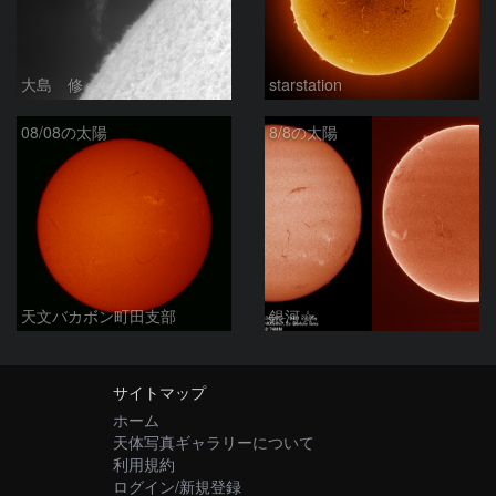
大島 修
starstation
08/08の太陽
8/8の太陽
天文バカボン町田支部
銀河☆
サイトマップ
ホーム
天体写真ギャラリーについて
利用規約
ログイン/新規登録