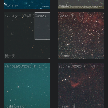
ろどすた
kem.kem
パンスターズ彗星 ( C/2023R1 ) ：2026/07/08
C/2023 R1 7/11
新井優
masachin2
7月10日のC/2023 R1（パンスターズ彗星）
235P & C/2023 R1 7/9
hoshino-satori
masachin2