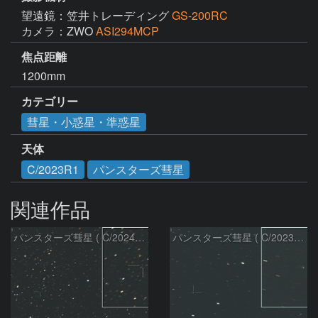
望遠鏡：笠井トレーディング
GS-200RC
カメラ：ZWO
ASI294MCP
焦点距離
1200mm
カテゴリー
彗星・小惑星・準惑星
天体
C/2023R1
パンスターズ彗星
関連作品
パンスターズ彗星 ( C/2024R4 )：2026/07/27
パンスターズ彗星 ( C/2023R1 )：2026/07/09