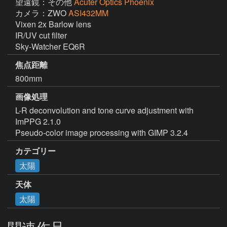
望遠鏡：その他
Acuter Optics Phoenix
カメラ：ZWO
ASI432MM
Vixen 2x Barlow lens

IR/UV cut filter

Sky-Watcher EQ6R
焦点距離
800mm
画像処理
L-R deconvolution and tone curve adjustment with 
ImPPG 2.1.0

Pseudo-color image processing with GIMP 3.2.4
カテゴリー
太陽
天体
太陽