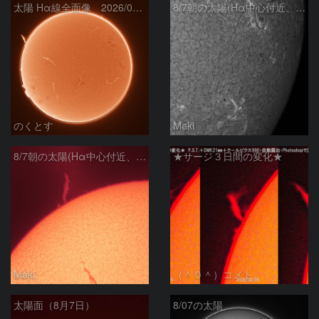
太陽 Hα線全面像 2026/08/07
8/7朝の太陽(Hα中心付近、4498、4502付近)
のくとす
Maki
8/7朝の太陽(Hα中心付近、プロミネンス)
★サージ３日間の変化★
Maki
（＾０＾）コメト
太陽面（8月7日）
8/07の太陽