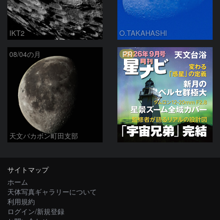
IKT2
O.TAKAHASHI
PR
08/04の月
天文バカボン町田支部
サイトマップ
ホーム
天体写真ギャラリーについて
利用規約
ログイン/新規登録