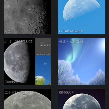
かあ
O.TAKAHASHI
「月」2026/08/05
極北・天地輝彩
Condor57
駒沢 満晴
二十三日月(月齢21.4)
08/05の月