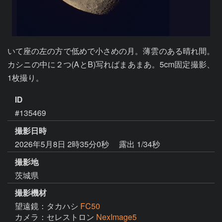
いて座の左の方で低めで小さめの月。薄雲のある晴れ間。
カシニの中に２つ(AとB)写ればまあまあ。5cm固定撮影、
1枚撮り。
ID
#135469
撮影日時
2026年5月8日 2時35分0秒
露出 1/34秒
撮影地
茨城県
撮影機材
望遠鏡：タカハシ
FC50
カメラ：セレストロン
NexImage5