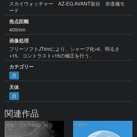
スカイウォッチャー　AZ-EQ AVANT架台　赤道儀モ
ード
焦点距離
400mm
画像処理
フリーソフトJTrimにより、シャープ化+6、明るさ
+15、コントラスト+15の補正を行う。
カテゴリー
月
天体
月
関連作品
月面「月面中央部」附近
今朝月