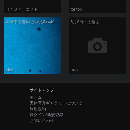
（＾０＾）コメト
toritori
黒点半暗部周辺の現象(4498、4502付近)8/6
8月6日の太陽面
Maki
ta-o
サイトマップ
ホーム
天体写真ギャラリーについて
利用規約
ログイン/新規登録
お問い合わせ