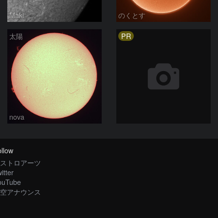
Maki
のくとす
PR
太陽
nova
llow
ストロアーツ
itter
ouTube
空アナウンス