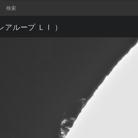
検索
レアループ ＬⅠ ）