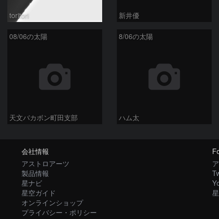
toritori
新井優
08/06の太陽
8/06の太陽
天文バカボン町田支部
ハム太
会社情報
Fo
アストロアーツ
ア
製品情報
Tw
星ナビ
Y
星空ガイド
星
オンラインショップ
プライバシー・ポリシー