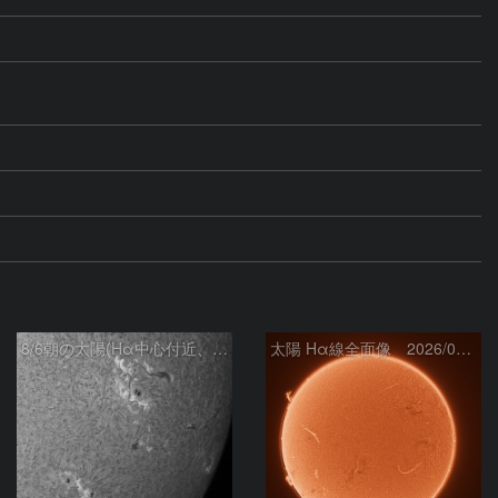
8/6朝の太陽(Hα中心付近、4498、4502付近)
太陽 Hα線全面像 2026/08/06