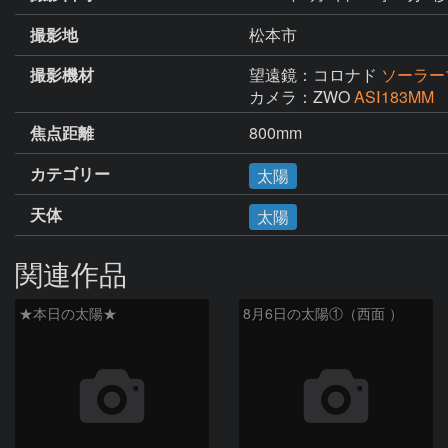
撮影地
松本市
撮影機材
望遠鏡：コロナド
ソーラー
カメラ：ZWO
ASⅠ183MM
焦点距離
800mm
カテゴリー
太陽
天体
太陽
関連作品
★本日の太陽★
8月6日の太陽①（西面 ）