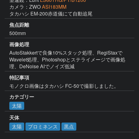
カメラ：ZWO
ASI183MM
タカハシ EM-200赤道儀にて自動追尾
焦点距離
500mm
画像処理
AutoStakkertで良像10%スタック処理、RegiStaxで
Wavelet処理、Photoshopとステライメージで画像処
理、DeNoise AIでノイズ低減
特記事項
モノクロ画像はタカハシ FC-50で撮影しました。
カテゴリー
太陽
天体
太陽
プロミネンス
黒点