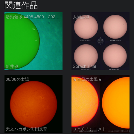
関連作品
活動領域 4498,4500：2026/08/08
太陽黒点
新井優
Sorachu-hai
08/08の太陽
★本日の太陽★
天文バカボン町田支部
（＾０＾）コメト