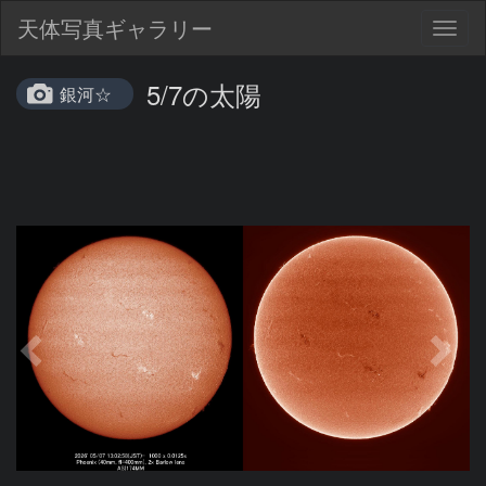
天体写真ギャラリー
Togg
navig
5/7の太陽
銀河☆