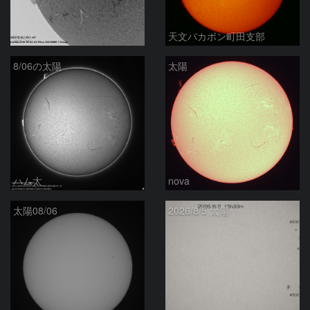
ta-o
天文バカボン町田支部
8/06の太陽
太陽
ハム太
nova
太陽08/06
2026/8/5 太陽