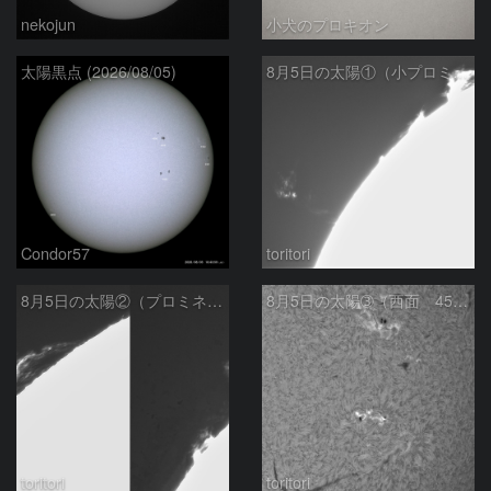
nekojun
小犬のプロキオン
太陽黒点 (2026/08/05)
8月5日の太陽①（小プロミネン噴出 ）
Condor57
toritori
8月5日の太陽②（プロミネンス北東縁 ）
8月5日の太陽➂（西面 4502 C1.7フレア ）
toritori
toritori