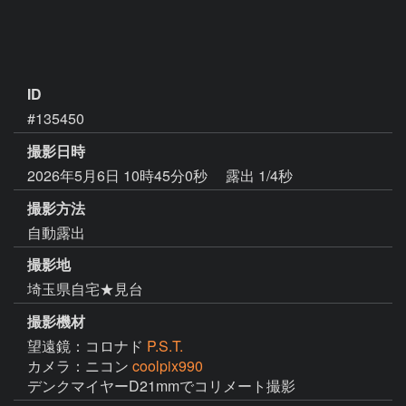
ID
#135450
撮影日時
2026年5月6日 10時45分0秒
露出 1/4秒
撮影方法
自動露出
撮影地
埼玉県自宅★見台
撮影機材
望遠鏡：コロナド
P.S.T.
カメラ：ニコン
coolpix990
デンクマイヤーD21mmでコリメート撮影