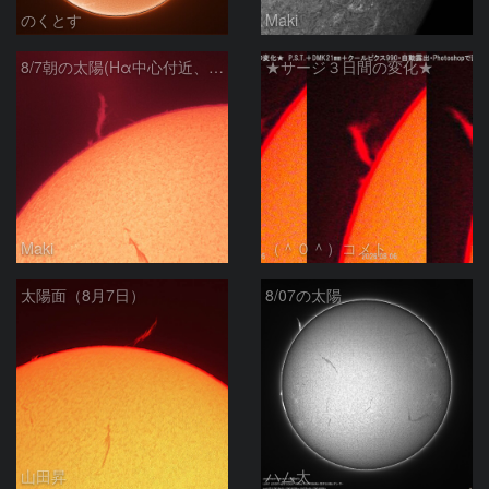
のくとす
Maki
8/7朝の太陽(Hα中心付近、プロミネンス)
★サージ３日間の変化★
Maki
（＾０＾）コメト
太陽面（8月7日）
8/07の太陽
山田昇
ハム太