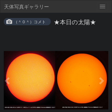
天体写真ギャラリー
Togg
navig
★本日の太陽★
（＾０＾）コメト