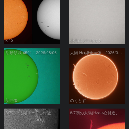
kino
小犬のプロキオン
活動領域 4501：2026/08/06
太陽 Hα線全面像 2026/08/07
新井優
のくとす
8/7朝の太陽(Hα中心付近、4498、4502付近)
8/7朝の太陽(Hα中心付近、プロミネンス)