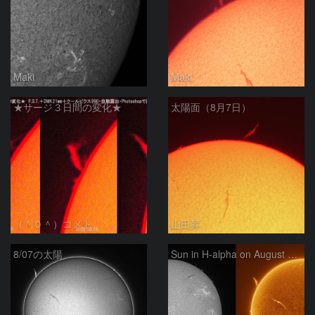
Maki
Maki
★サージ３日間の変化★
太陽面（8月7日）
（＾０＾）コメト
山田昇
8/07の太陽
Sun in H-alpha on August 7, 2026