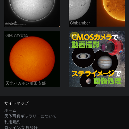
ハム太
Chibamber
PR
08/07の太陽
天文バカボン町田支部
サイトマップ
ホーム
天体写真ギャラリーについて
利用規約
ログイン/新規登録