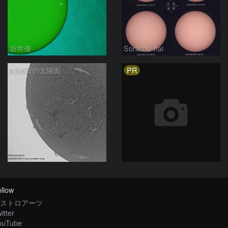
新井優
Sorachu-hai
PR
8月8日の太陽面
ta-o
llow
ストロアーツ
itter
ouTube