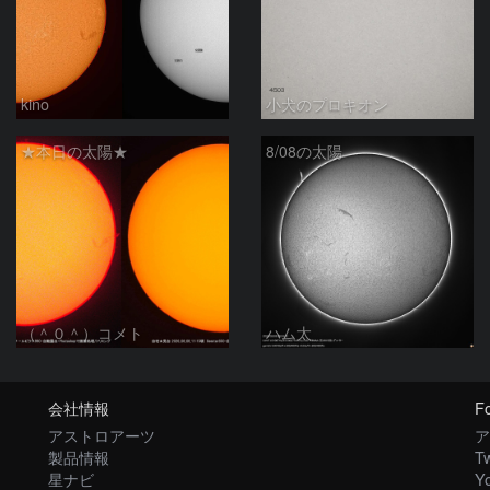
kino
小犬のプロキオン
★本日の太陽★
8/08の太陽
（＾０＾）コメト
ハム太
会社情報
Fo
アストロアーツ
ア
製品情報
Tw
星ナビ
Y