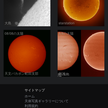
大島 修
starstation
08/08の太陽
8/8の太陽
天文バカボン町田支部
銀河☆
サイトマップ
ホーム
天体写真ギャラリーについて
利用規約