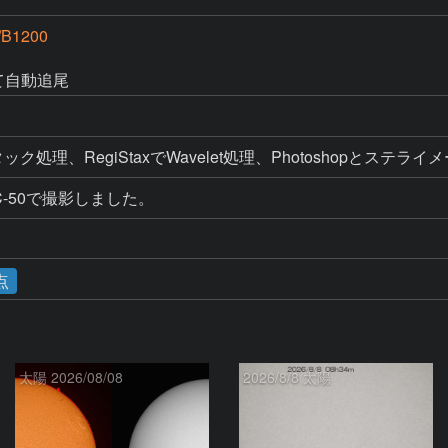
/B1200
にて自動追尾
%スタック処理、RegiStaxでWavelet処理、Photoshopとステ
-50で撮影しました。
点
太陽 2026/08/08
2026/8/8 太陽