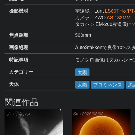
撮影機材
望遠鏡：Lunt
LS60THα/PT
カメラ：ZWO
ASI183MM
タカハシ EM-200赤道儀
焦点距離
500mm
画像処理
AutoStakkertで良像10
特記事項
モノクロ画像はタカハシ FC
カテゴリー
太陽
天体
太陽
プロミネンス
黒
関連作品
プロミネンス
Sun 2026/08/08