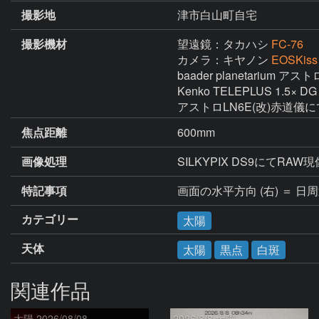
撮影地
津市白山町自宅
撮影機材
望遠鏡：タカハシ
FC-76
カメラ：キヤノン
EOSKiss
baader planetarium
Kenko TELEPLUS 1.5× DG 
アストロLN6E(改)赤道儀
焦点距離
600mm
画像処理
SILKYPIX DS9にて
特記事項
カテゴリー
太陽
天体
太陽
黒点
白斑
関連作品
太陽 2026/08/08
2026/8/8 太陽