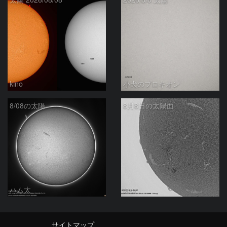
kino
小犬のプロキオン
8/08の太陽
8月8日の太陽面
ハム太
ta-o
サイトマップ