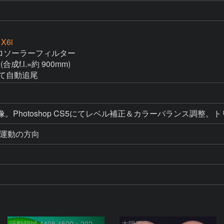
 X6i
 アストロソーラーフィルター

(合成f.l.=約 900mm)

にて自動追尾
RAW現像。Photoshop CS5にてレベル補正＆カラーバラン
活動領域 4498,4500：2026/08/08
太陽黒点