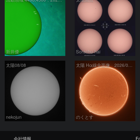
新井優
Sorachu-hai
太陽08/08
太陽 Hα線全面像 2026/08/08
nekojun
のくとす
会社情報
Fo