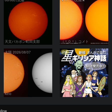
天文バカボン町田支部
（＾０＾）コメト
PR
太陽 2026/08/07
kino
llow