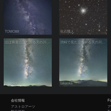
TOMO88
化石職人
ほぼ垂直に立ち昇る天の川銀河
渋峠で見た立ち昇る天の川銀河
takaoka
takaoka
会社情報
Fo
アストロアーツ
ア