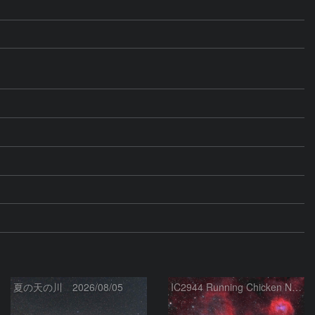
夏の天の川 2026/08/05
IC2944 Running Chicken Nebula