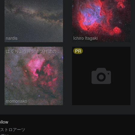
nardis
Ichiro Itagaki
PR
はくちょう座デネブ付近の空域 260720
momonako
llow
ストロアーツ