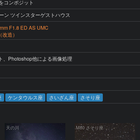
ットをコンポジット
ーン ツインスターゲストハウス
 F1.8 ED AS UMC
D（改造）
ト、Photoshop他による画像処理
座
ケンタウルス座
さいざん座
さそり座
天の川
M80 さそり座