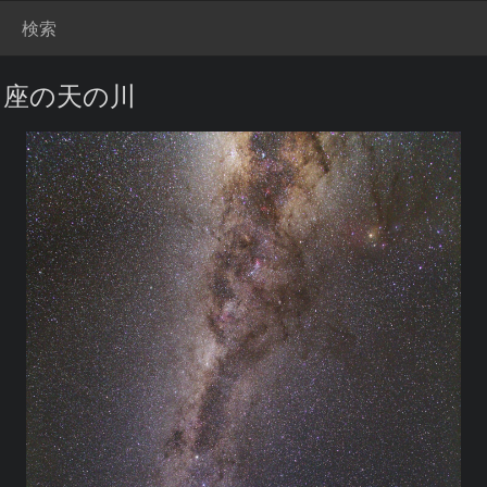
検索
り座の天の川