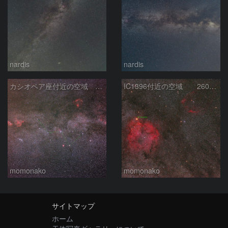
nardis
nardis
カシオペア座付近の空域 260720
IC1396付近の空域 260720
momonako
momonako
サイトマップ
ホーム