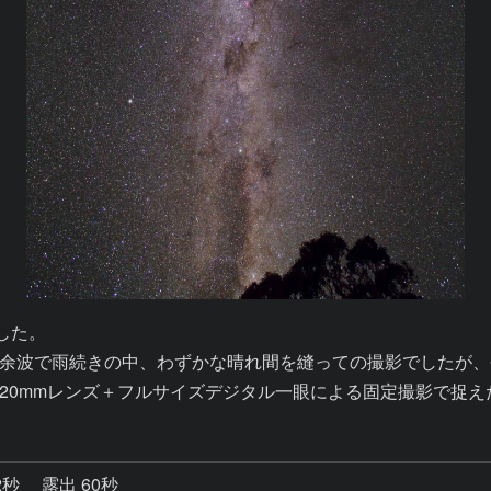
た。

余波で雨続きの中、わずかな晴れ間を縫っての撮影でしたが、
20mmレンズ＋フルサイズデジタル一眼による固定撮影で捉え
2秒
露出 60秒