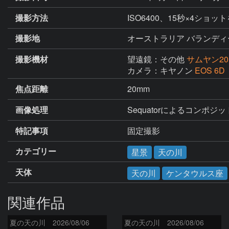
撮影方法
ISO6400、15秒×4ショ
撮影地
オーストラリア バランディ
撮影機材
望遠鏡：その他
サムヤン20mm
カメラ：キヤノン
EOS 6
焦点距離
20mm
画像処理
Sequatorによるコンポジッ
特記事項
固定撮影
カテゴリー
星景
天の川
天体
天の川
ケンタウルス座
関連作品
夏の天の川 2026/08/06
夏の天の川 2026/08/06