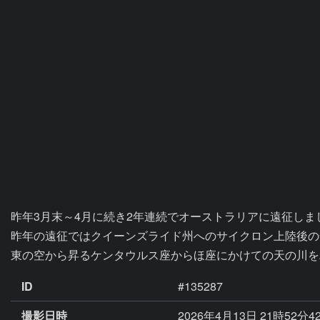
昨年3月末～4月に続き2年連続でオーストラリアに遠征しまし
昨年の遠征ではクイーンズライド州へのサイクロン上陸後の
東の空から昇るケンタウルス座からほ座にかけての天の川を
ID
#135287
撮影日時
2026年4月13日 21時52分4