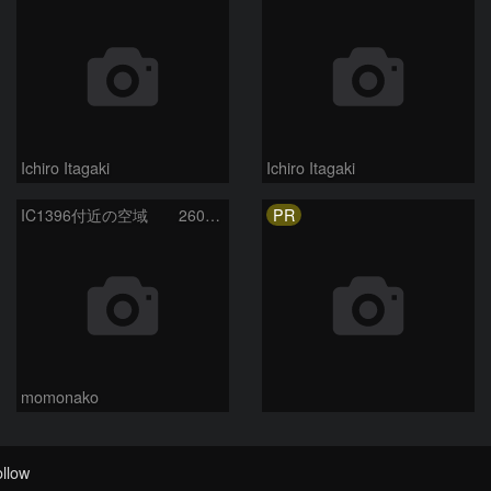
Ichiro Itagaki
Ichiro Itagaki
PR
IC1396付近の空域 260720
momonako
llow