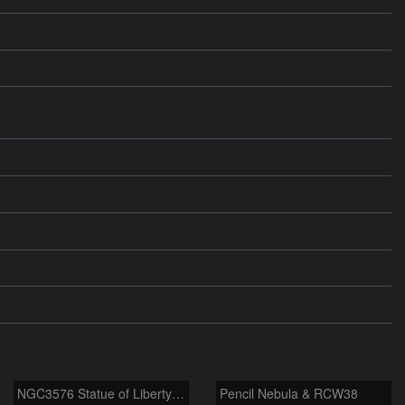
NGC3576 Statue of Liberty Nebula ＆ Gum37 Southern Tadpoles
Pencil Nebula & RCW38