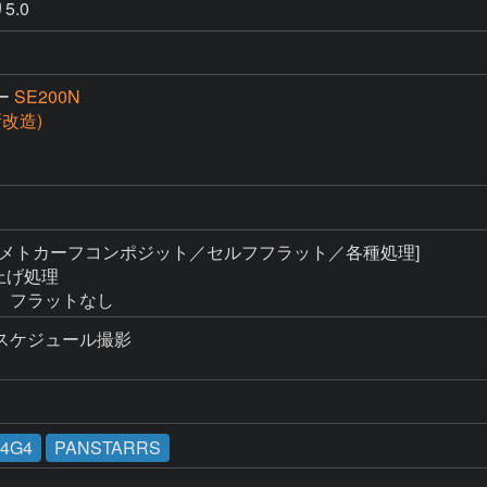
5.0
ー
SE200N
(新改造)
 [メトカーフコンポジット／セルフフラット／各種処理]

上げ処理

、フラットなし
ケジュール撮影

24G4
PANSTARRS