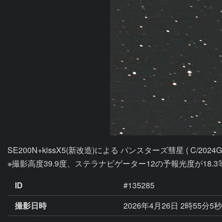
SE200N+kissX5(新改造)による パンスターズ彗星 ( C/202
※撮影高度39.9度、ステラナビゲーター12の予報光度が18.3
ID
#135285
撮影日時
2026年4月26日 2時55分5