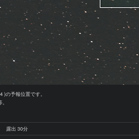
4G4 )の予報位置です。

等。
秒
露出 30分