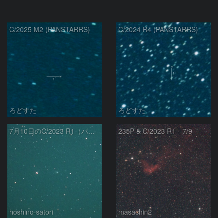
C/2025 M2 (PANSTARRS)
C/2024 R4 (PANSTARRS)
ろどすた
ろどすた
7月10日のC/2023 R1（パンスターズ彗星）
235P & C/2023 R1 7/9
hoshino-satori
masachin2