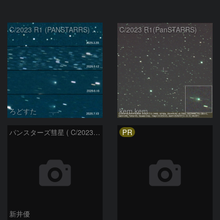
C/2023 R1 (PANSTARRS) の変化
C/2023 R1(PanSTARRS)
ろどすた
kem.kem
PR
パンスターズ彗星 ( C/2023R1 ) ：2026/05/20
新井優