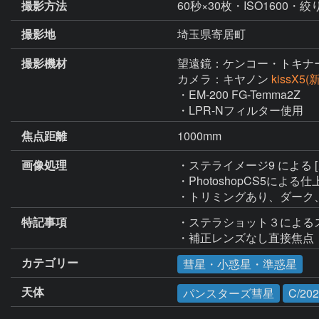
撮影方法
60秒×30枚・ISO1600・絞り
撮影地
埼玉県寄居町
撮影機材
望遠鏡：ケンコー・トキナ
カメラ：キヤノン
kissX5
・EM-200 FG-Temma2Z

・LPR-Nフィルター使用
焦点距離
1000mm
画像処理
・ステライメージ9 による
・PhotoshopCS5による仕
・トリミングあり、ダーク
特記事項
・ステラショット３によるス
・補正レンズなし直接焦点
カテゴリー
彗星・小惑星・準惑星
天体
パンスターズ彗星
C/20