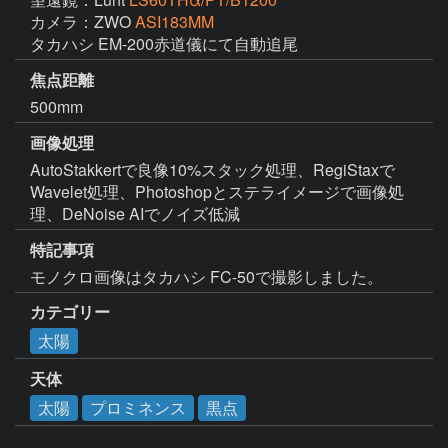
カメラ：ZWO
ASI183MM
タカハシ EM-200赤道儀にて自動追尾
焦点距離
500mm
画像処理
AutoStakkertで良像10%スタック処理、RegiStaxで
Wavelet処理、Photoshopとステライメージで画像処
理、DeNoise AIでノイズ低減
特記事項
モノクロ画像はタカハシ FC-50で撮影しました。
カテゴリー
太陽
天体
太陽
プロミネンス
黒点