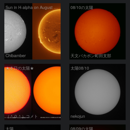
Sun in H-alpha on August 10, 2026
08/10の太陽
Chibamber
天文バカボン町田支部
★本日の太陽★
太陽08/10
（＾０＾）コメト
nekojun
太陽
08/09の太陽