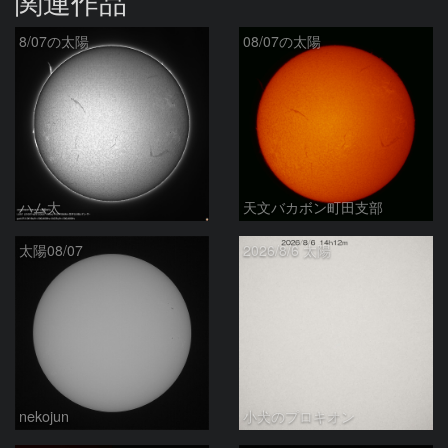
関連作品
8/07の太陽
08/07の太陽
ハム太
天文バカボン町田支部
太陽08/07
2026/8/6 太陽
nekojun
小犬のプロキオン