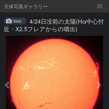
天体写真ギャラリー
Togg
navig
4/24日没前の太陽(Hα中心付
Maki
近・X2.5フレアからの噴出)