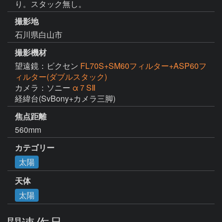
り。スタック無し。
撮影地
石川県白山市
撮影機材
望遠鏡：ビクセン
FL70S+SM60フィルター+ASP60フ
ィルター(ダブルスタック)
カメラ：ソニー
α７SⅡ
経緯台(SvBony+カメラ三脚)
焦点距離
560mm
カテゴリー
太陽
天体
太陽