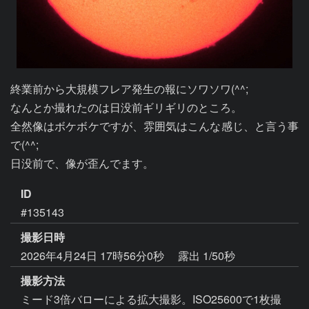
終業前から大規模フレア発生の報にソワソワ(^^;

なんとか撮れたのは日没前ギリギリのところ。

全然像はボケボケですが、雰囲気はこんな感じ、と言う事
で(^^;

日没前で、像が歪んでます。
ID
#135143
撮影日時
2026年4月24日 17時56分0秒
露出 1/50秒
撮影方法
ミード3倍バローによる拡大撮影。ISO25600で1枚撮