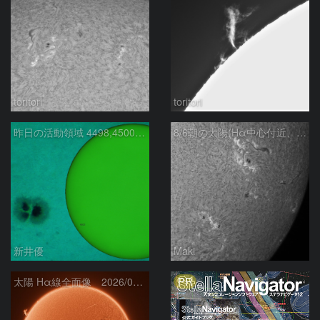
toritori
toritori
昨日の活動領域 4498,4500：2026/08/05
8/6朝の太陽(Hα中心付近、4498、4502付近)
新井優
Maki
PR
太陽 Hα線全面像 2026/08/06