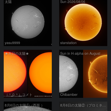
太陽
Sun 2026/08/06
yasu9999
starstation
★本日の太陽★
Sun in H-alpha on August 6, 2026
（＾０＾）コメト
Chibamber
8月6日の太陽①（西面 ）
8月6日の太陽②（プロミネン北東縁 ）