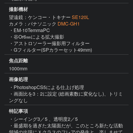
撮影機材
望遠鏡：ケンコー・トキナー
SE120L
カメラ：パナソニック
DMC-GH1
・EM-10TemmaPC

・谷Or6㎜による拡大撮影

・アストロソーラー撮影用フィルター

・Gフィルター(SPカラーセット49mm)
焦点距離
1000mm
画像処理
・PhotoshopCS5による仕上げ処理

・画面比を3：2に設定 (総画素数に変化なし)、トリミ
ングなし
特記事項
・シーイング3／5 、透明度2／5

・最盛期を過ぎた太陽面だが、このところ新たな活動
領域の出現にＸクラスのフレアの発生と、楽しませて