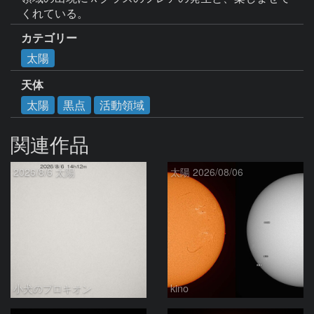
くれている。
カテゴリー
太陽
天体
太陽
黒点
活動領域
関連作品
2026/8/6 太陽
太陽 2026/08/06
小犬のプロキオン
kino