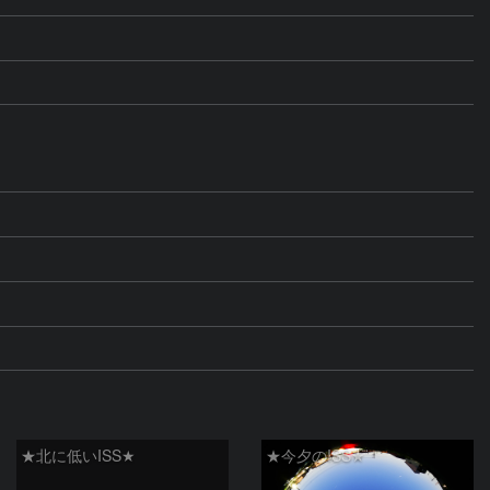
★北に低いISS★
★今夕のISS★