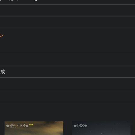
ン
合成
★低いISS★
★ISS★