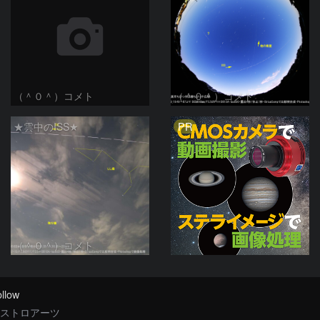
（＾０＾）コメト
（＾０＾）コメト
PR
★雲中のISS★
（＾０＾）コメト
llow
ストロアーツ