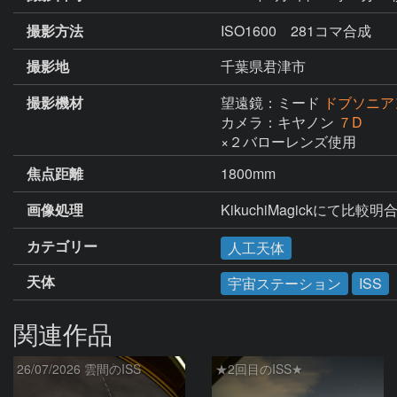
撮影方法
ISO1600 281コマ合成
撮影地
千葉県君津市
撮影機材
望遠鏡：ミード
ドブソニア
カメラ：キヤノン
７D
×２バローレンズ使用
焦点距離
1800mm
画像処理
KikuchiMagickにて比較明
カテゴリー
人工天体
天体
宇宙ステーション
ISS
関連作品
26/07/2026 雲間のISS
★2回目のISS★