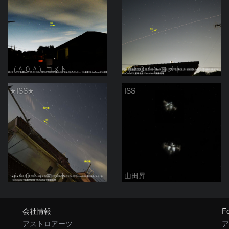
（＾０＾）コメト
（＾０＾）コメト
★ISS★
ISS
（＾０＾）コメト
山田昇
会社情報
Fo
アストロアーツ
ア