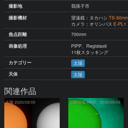
撮影地
我孫子市
撮影機材
望遠鏡：タカハシ
TS-5
カメラ：オリンパス
E-PL1
焦点距離
700mm
画像処理
PIPP、Registax6

11枚スタッキング
カテゴリー
太陽
天体
太陽
関連作品
太陽 2026/08/09
活動領域 4498：2026/08/09