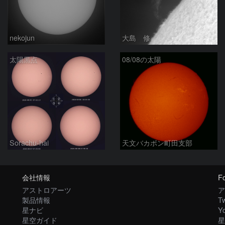
nekojun
大島 修
太陽黒点
08/08の太陽
Sorachu-hai
天文バカボン町田支部
会社情報
Fo
アストロアーツ
ア
製品情報
Tw
星ナビ
Y
星空ガイド
星