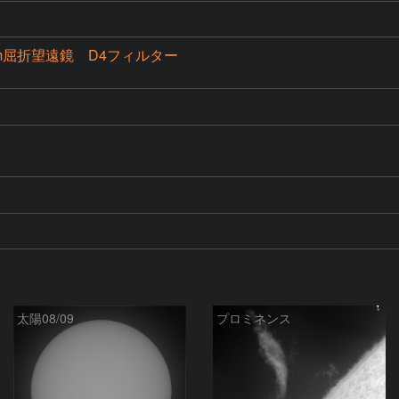
0mm屈折望遠鏡 D4フィルター
太陽08/09
プロミネンス