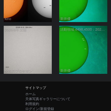
kino
新井優
2026/8/8 太陽
活動領域 4498,4500：2026/08/08
小犬のプロキオン
新井優
サイトマップ
ホーム
天体写真ギャラリーについて
利用規約
ログイン/新規登録