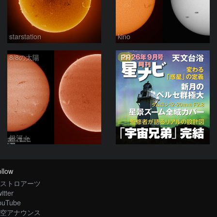
starstation
kino
PR
8/8の太陽
銀河☆
llow
ストロアーツ
itter
ouTube
空アナウンス