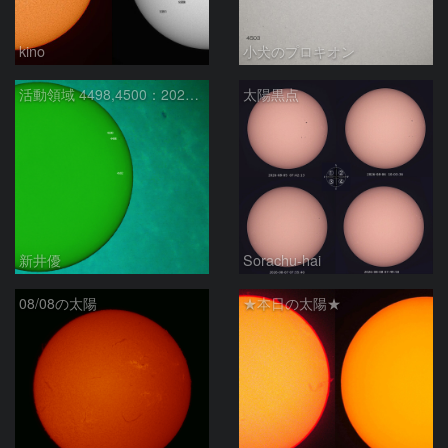
kino
小犬のプロキオン
活動領域 4498,4500：2026/08/08
太陽黒点
新井優
Sorachu-hai
08/08の太陽
★本日の太陽★