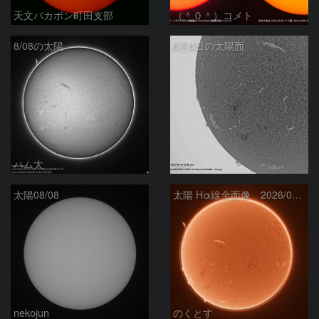
天文バカボン町田支部
（＾０＾）コメト
8/08の太陽
8月8日の太陽面
ハム太
ta-o
太陽08/08
太陽 Hα線全面像 2026/08/08
nekojun
のくとす