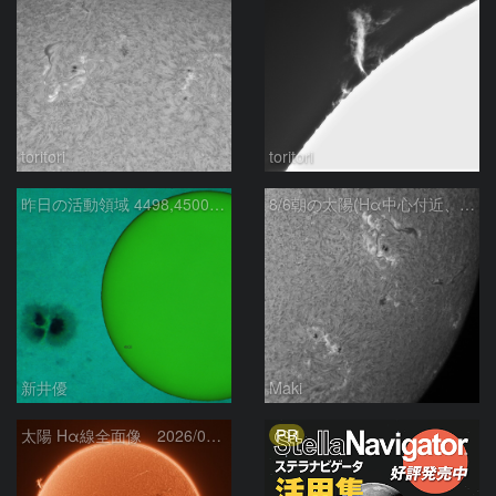
toritori
toritori
昨日の活動領域 4498,4500：2026/08/05
8/6朝の太陽(Hα中心付近、4498、4502付近)
新井優
Maki
PR
太陽 Hα線全面像 2026/08/06