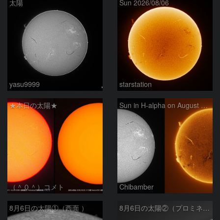
太陽
Sun 2026/08/06
yasu9999
starstation
★本日の太陽★
Sun in H-alpha on August 6, 2026
（＾０＾）コメト
Chibamber
8月6日の太陽①（西面 ）
8月6日の太陽②（プロミネン北東縁 ）