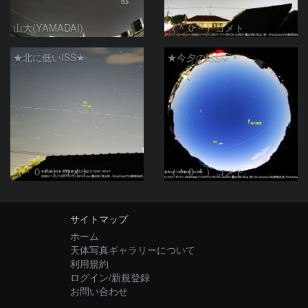
山大(YAMADAI)
（＾０＾）コメト
★北に低いISS★
★今夕のISS★
（＾０＾）コメト
（＾０＾）コメト
サイトマップ
ホーム
天体写真ギャラリーについて
利用規約
ログイン/新規登録
お問い合わせ