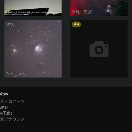
（＾０＾）コメト
今城 雅彦
PR
M78
みっちゃん
llow
ストロアーツ
itter
ouTube
空アナウンス