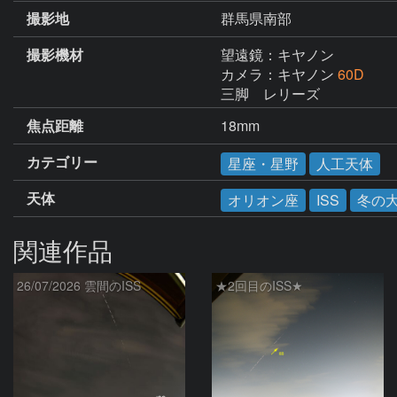
撮影地
群馬県南部
撮影機材
望遠鏡：キヤノン
カメラ：キヤノン
60D
三脚　レリーズ
焦点距離
18mm
カテゴリー
星座・星野
人工天体
天体
オリオン座
ISS
冬の
関連作品
26/07/2026 雲間のISS
★2回目のISS★