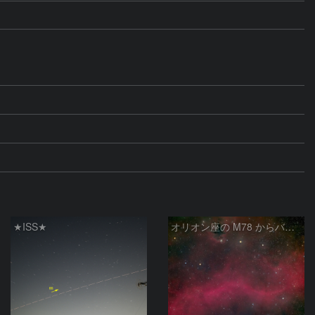
★ISS★
オリオン座の M78 からバーナードループをまたいで LDN1622あたり