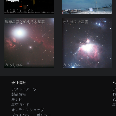
（＾０＾）コメト
駒沢 満晴
馬頭星雲と燃える木星雲
オリオン大星雲
みっちゃん
みっちゃん
会社情報
Fo
アストロアーツ
ア
製品情報
Tw
星ナビ
Y
星空ガイド
星
オンラインショップ
プライバシー・ポリシー