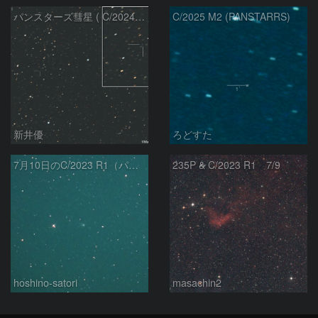
パンスターズ彗星 ( C/2024R4 )：2026/07/27
C/2025 M2 (PANSTARRS)
新井優
ろどすた
7月10日のC/2023 R1（パンスターズ彗星）
235P & C/2023 R1 7/9
hoshino-satori
masachin2