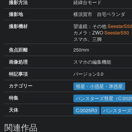
撮影方法
経緯台モード
撮影地
横須賀市 自宅ベランダ
撮影機材
望遠鏡：その他
SeestarS5
カメラ：ZWO
SeestarS50
スマホ、三脚
焦点距離
250mm
画像処理
スマホの編集機能
特記事項
バージョン3.0
カテゴリー
彗星・小惑星・準惑星
特集
パンスターズ彗星（C/2025
天体
C/2025R3
パンスターズ
関連作品