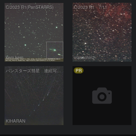
C/2023 R1(PanSTARRS)
C/2023 R1 7/11
kem.kem
masachin2
PR
パンスターズ彗星 連続写真 再処理
KIHARAN