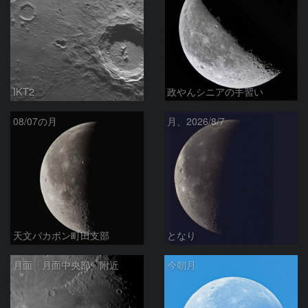
IKT2
政やんシニアの手習い
08/07の月
月、2026/8/7
天文バカボン町田支部
となり
月面「月面中央部」附近
今朝月