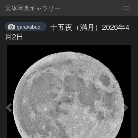
天体写真ギャラリー
Togg
navig
十五夜（満月）2026‎年4
garakabao
月2‎日