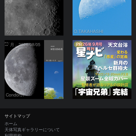
かあ
O.TAKAHASHI
PR
「月」2026/08/05
Condor57
サイトマップ
ホーム
天体写真ギャラリーについて
利用規約