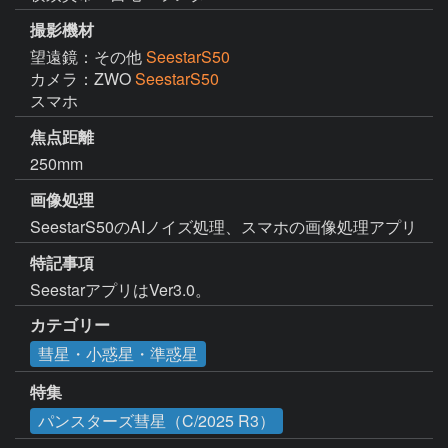
撮影機材
望遠鏡：その他
SeestarS50
カメラ：ZWO
SeestarS50
スマホ
焦点距離
250mm
画像処理
SeestarS50のAIノイズ処理、スマホの画像処理アプリ
特記事項
SeestarアプリはVer3.0。
カテゴリー
彗星・小惑星・準惑星
特集
パンスターズ彗星（C/2025 R3）