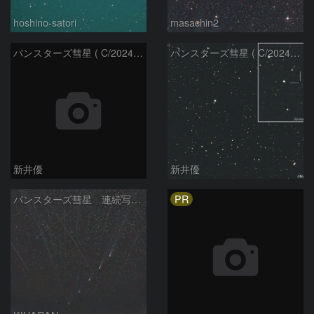
hoshino-satori
masachin2
パンスターズ彗星 ( C/2024R4 )：2026/06/28
パンスターズ彗星 ( C/2024G4 )の予報位置：2026/06/23
新井優
新井優
PR
パンスターズ彗星 連続写真 再処理