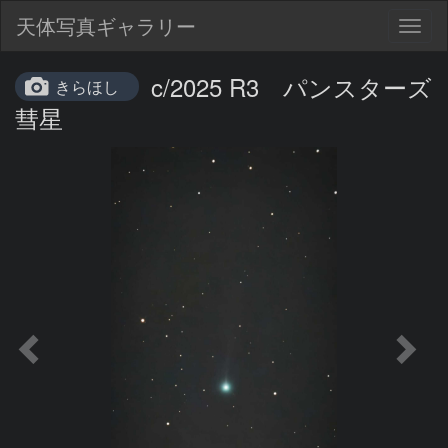
天体写真ギャラリー
Togg
navig
c/2025 R3 パンスターズ
きらほし
彗星