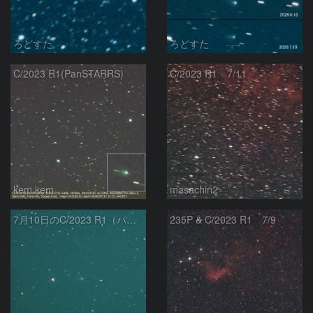
ろどすた
ろどすた
C/2023 R1(PanSTARRS)
C/2023 R1 7/11
kem.kem
masachin2
7月10日のC/2023 R1（パンスターズ彗星）
235P & C/2023 R1 7/9