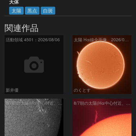
天体
太陽
黒点
白斑
関連作品
活動領域 4501：2026/08/06
太陽 Hα線全面像 2026/08/07
新井優
のくとす
8/7朝の太陽(Hα中心付近、4498、4502付近)
8/7朝の太陽(Hα中心付近、プロミネンス)