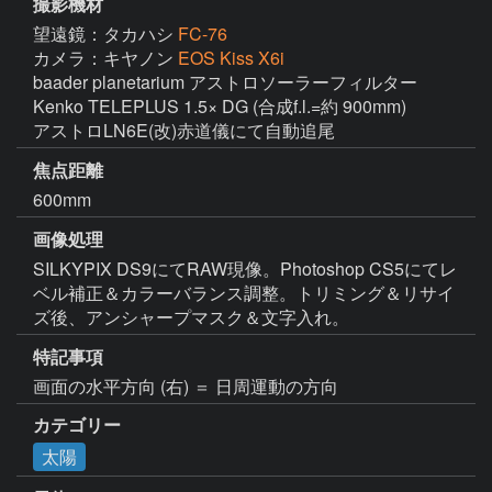
撮影機材
望遠鏡：タカハシ
FC-76
カメラ：キヤノン
EOS Kiss X6i
baader planetarium アストロソーラーフィルター

Kenko TELEPLUS 1.5× DG (合成f.l.=約 900mm)

アストロLN6E(改)赤道儀にて自動追尾
焦点距離
600mm
画像処理
SILKYPIX DS9にてRAW現像。Photoshop CS5にてレ
ベル補正＆カラーバランス調整。トリミング＆リサイ
ズ後、アンシャープマスク＆文字入れ。
特記事項
画面の水平方向 (右) ＝ 日周運動の方向
カテゴリー
太陽